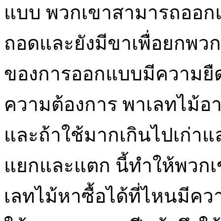
แบบ พวกเขาสามารถออกแบ
ถอดและยังมีขาเพื่อยกพวก
ของการออกแบบมีความยืดห
ความต้องการ พาเลทไม้อาจ
และถ้าใช้มากเกินไปเก่าแ
แยกและแตก นี้ทำให้พวกเ
เลทไม้หาซื้อได้ที่ไหนมี