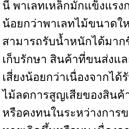
นี่ พาเลทเหล็กมักแข็งแรงก
น้อยกว่าพาเลทไม้ขนาดใหญ
สามารถรับน้ำหนักได้มาก
เก็บรักษา สินค้าที่ขนส่งแ
เสี่ยงน้อยกว่าเนื่องจากได
ไม้ลดการสูญเสียของสินค้า 
หรือคงทนในระหว่างการขน