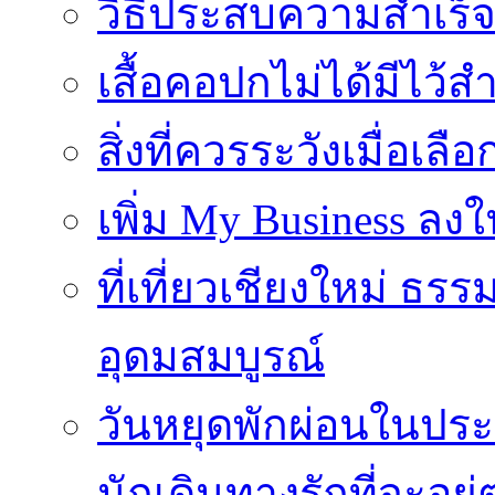
วิธีประสบความสำเร็
เสื้อคอปกไม่ได้มีไว้สำ
สิ่งที่ควรระวังเมื่อเลื
เพิ่ม My Business ลงใ
ที่เที่ยวเชียงใหม่ ธ
อุดมสมบูรณ์
วันหยุดพักผ่อนในประเ
นักเดินทางรักที่จะอย