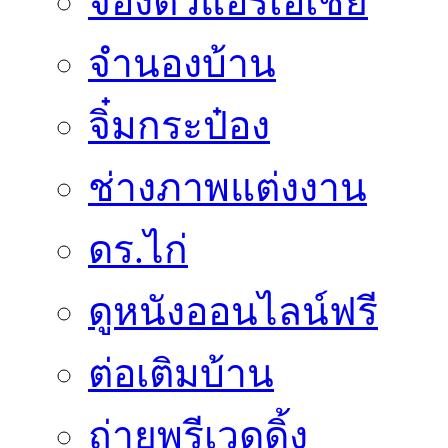
จองตั๋วแอร์เอเชีย
จำนองบ้าน
จิ๋มกระป๋อง
ช่างภาพแต่งงาน
ดร.ไก่
ดูหนังออนไลน์ฟรี
ต่อเติมบ้าน
ถ่ายพรีเวดดิ้ง