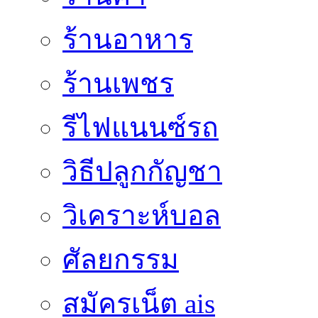
ร้านอาหาร
ร้านเพชร
รีไฟแนนซ์รถ
วิธีปลูกกัญชา
วิเคราะห์บอล
ศัลยกรรม
สมัครเน็ต ais