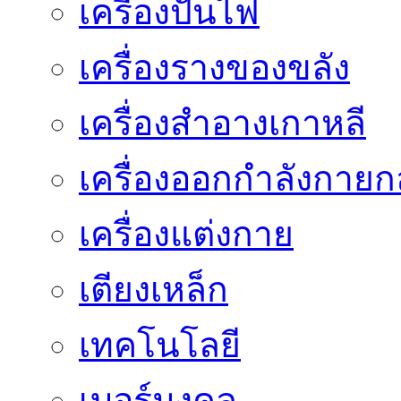
เครื่องปั่นไฟ
เครื่องรางของขลัง
เครื่องสำอางเกาหลี
เครื่องออกกำลังกายก
เครื่องแต่งกาย
เตียงเหล็ก
เทคโนโลยี
เบอร์มงคล