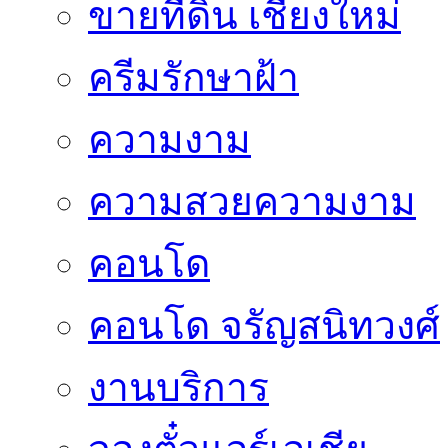
ขายที่ดิน เชียงใหม่
ครีมรักษาฝ้า
ความงาม
ความสวยความงาม
คอนโด
คอนโด จรัญสนิทวงศ์
งานบริการ