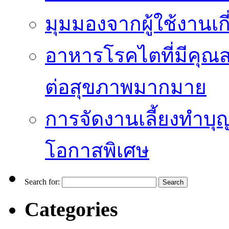
มุมมองจากผู้ใช้งานเก
อาหารโรคไตที่มีคุณส
ต่อสุขภาพมากมาย
การจัดงานเลี้ยงทำบุญ
โอกาสพิเศษ
Search for:
Categories