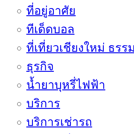
ที่อยู่อาศัย
ทีเด็ดบอล
ที่เที่ยวเชียงใหม่ ธรร
ธุรกิจ
น้ำยาบุหรี่ไฟฟ้า
บริการ
บริการเช่ารถ