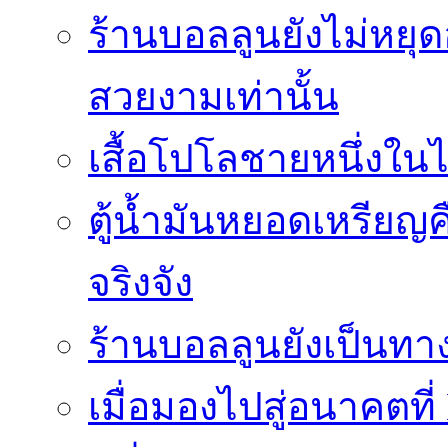
ร้านบอลลูนยังไม่หยุด
สวยงามเท่านั้น
เสื้อโปโลชายหนึ่งในไ
ตู้น้ำมันหยอดเหรียญค
จริงจัง
ร้านบอลลูนยังเป็นทางเ
เมื่อมองไปสู่อนาคตที