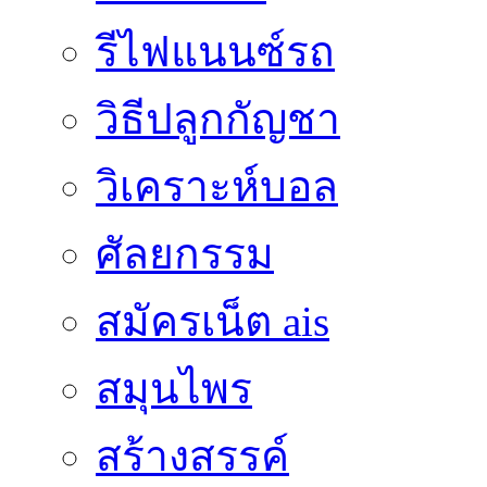
รีไฟแนนซ์รถ
วิธีปลูกกัญชา
วิเคราะห์บอล
ศัลยกรรม
สมัครเน็ต ais
สมุนไพร
สร้างสรรค์