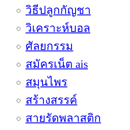
วิธีปลูกกัญชา
วิเคราะห์บอล
ศัลยกรรม
สมัครเน็ต ais
สมุนไพร
สร้างสรรค์
สายรัดพลาสติก