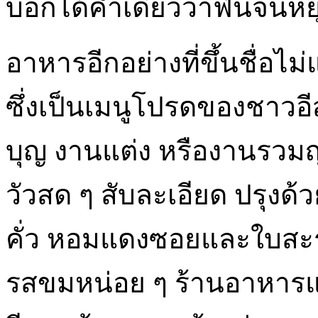
บอกได้คำเดียวว่าฟินจนหยุ
อาหารอีกอย่างที่ขึ้นชื่อไม่แ
ซึ่งเป็นเมนูโปรดของชาวอี
บุญ งานแต่ง หรืองานรวมญาต
วัวสด ๆ สับละเอียด ปรุงด
คั่ว หอมแดงซอยและใบสะระ
รสขมหน่อย ๆ ร้านอาหา