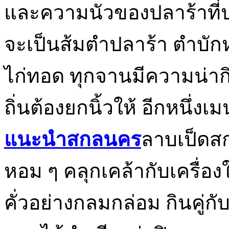
และความนัวของปลาร้าที่ป
จะเป็นส้มตำปลาร้า ตำบักหุ
ไก่ทอด ทุกจานมีความน่าก
ถิ่นต้องยกนิ้วให้ อีกหนึ่งเ
แนะนำสกลนคร
ลาบเป็ดสก
หอม ๆ คลุกเคล้ากับเครื่อ
คั่วอย่างกลมกล่อม กินคู่ก