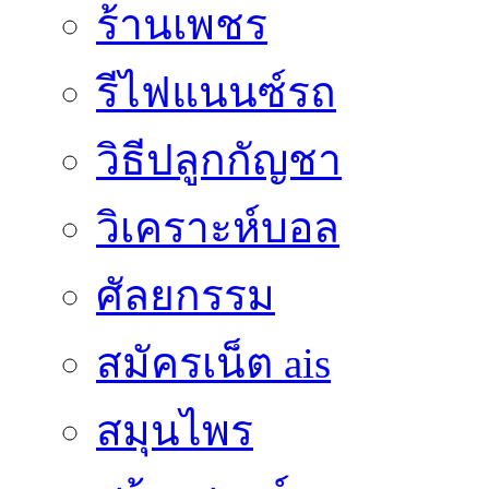
ร้านเพชร
รีไฟแนนซ์รถ
วิธีปลูกกัญชา
วิเคราะห์บอล
ศัลยกรรม
สมัครเน็ต ais
สมุนไพร