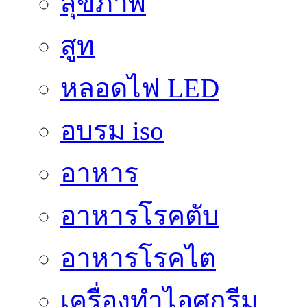
สุขภาพ
สูท
หลอดไฟ LED
อบรม iso
อาหาร
อาหารโรคตับ
อาหารโรคไต
เครื่องทำไอศกรีม