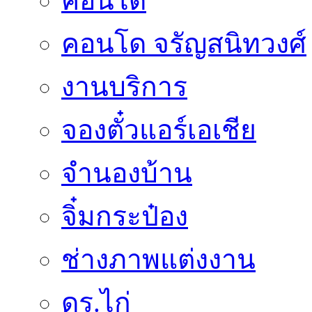
คอนโด
คอนโด จรัญสนิทวงศ์
งานบริการ
จองตั๋วแอร์เอเชีย
จำนองบ้าน
จิ๋มกระป๋อง
ช่างภาพแต่งงาน
ดร.ไก่