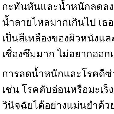
กะทันหันและน้ำหนักลดลง
น้ำลายไหลมากเกินไป เธอ
เป็นสีเหลืองของผิวหนัง
เซื่องซึมมาก ไม่อยากออก
การลดน้ำหนักและโรคดีซ่
เช่น โรคตับอ่อนหรือมะเร็ง
วินิจฉัยได้อย่างแม่นยำด้