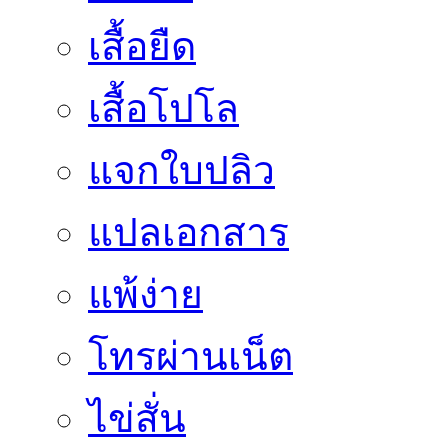
เสื้อยืด
เสื้อโปโล
แจกใบปลิว
แปลเอกสาร
แพ้ง่าย
โทรผ่านเน็ต
ไข่สั่น