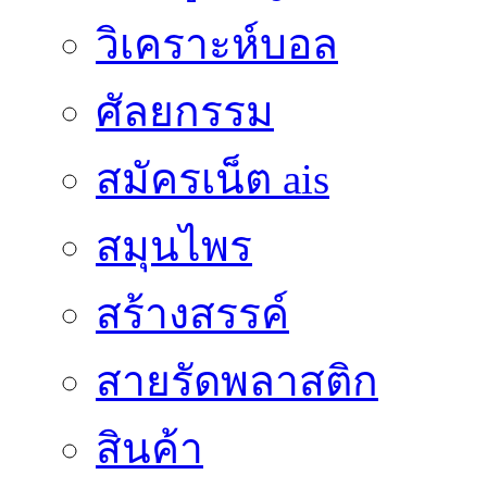
วิเคราะห์บอล
ศัลยกรรม
สมัครเน็ต ais
สมุนไพร
สร้างสรรค์
สายรัดพลาสติก
สินค้า