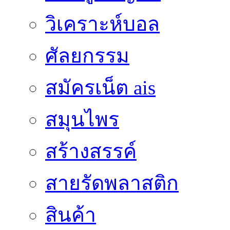
วิเคราะห์บอล
ศัลยกรรม
สมัครเน็ต ais
สมุนไพร
สร้างสรรค์
สายรัดพลาสติก
สินค้า