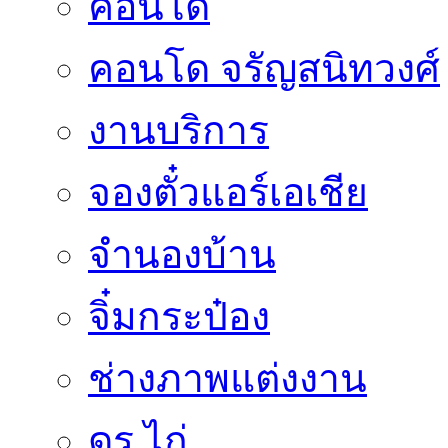
คอนโด
คอนโด จรัญสนิทวงศ์
งานบริการ
จองตั๋วแอร์เอเชีย
จำนองบ้าน
จิ๋มกระป๋อง
ช่างภาพแต่งงาน
ดร.ไก่