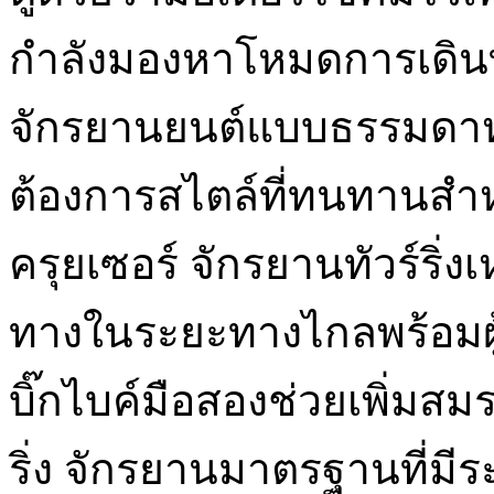
กำลังมองหาโหมดการเดินท
จักรยานยนต์แบบธรรมดาห
ต้องการสไตล์ที่ทนทานสำห
ครุยเซอร์ จักรยานทัวร์ริ่ง
ทางในระยะทางไกลพร้อมผู้
บิ๊กไบค์มือสองช่วยเพิ่มสม
ริ่ง จักรยานมาตรฐานที่มี