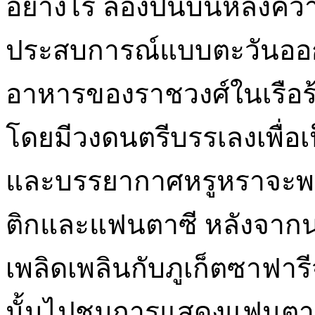
อย่างไร ลองปีนบนหลังควายห
ประสบการณ์แบบตะวันออก
อาหารของราชวงศ์ในเรือร
โดยมีวงดนตรีบรรเลงเพื่อเ
และบรรยากาศหรูหราจะพ
ติกและแฟนตาซี หลังจากนอน
เพลิดเพลินกับภูเก็ตซาฟารี
นั้นไปชมการแสดงแฟนตาซ