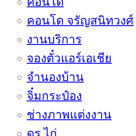
คอนโด
คอนโด จรัญสนิทวงศ์
งานบริการ
จองตั๋วแอร์เอเชีย
จำนองบ้าน
จิ๋มกระป๋อง
ช่างภาพแต่งงาน
ดร.ไก่