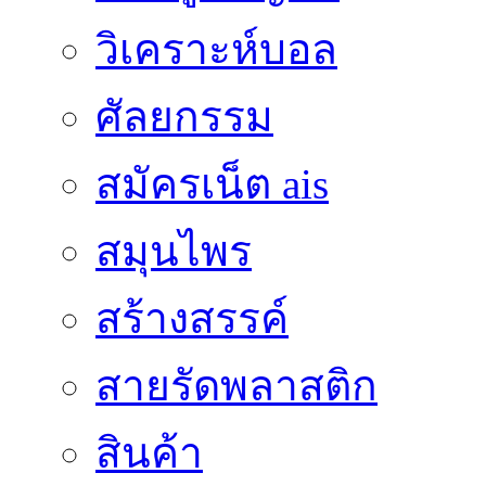
วิเคราะห์บอล
ศัลยกรรม
สมัครเน็ต ais
สมุนไพร
สร้างสรรค์
สายรัดพลาสติก
สินค้า