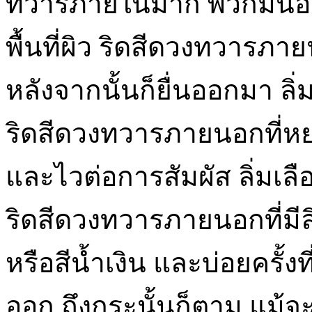
ทวารภายในมาก พวกมันอยู่ใ
พื้นที่ผิว ริดสีดวงทวารภ
หลังจากนั้นก็ยื่นออกมา ล
ริดสีดวงทวารภายนอกที่หย่
และไวต่อการสัมผัส ลิ่มเลื
ริดสีดวงทวารภายนอกที่มีลิ่
หรือสีน้ำเงิน และบ่อยครั้งท
ออก ถึงกระนั้นก็ตาม แม้จะด