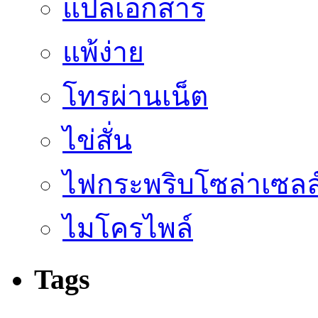
แปลเอกสาร
แพ้ง่าย
โทรผ่านเน็ต
ไข่สั่น
ไฟกระพริบโซล่าเซลล
ไมโครไพล์
Tags