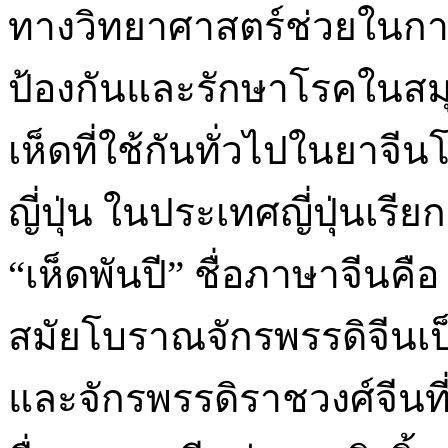
ทางวิทยาศาสตร์ช่วยในก
ป้องกันและรักษาโรคในสมุ
เห็ดที่ใช้กันทั่วไปในย
ญี่ปุ่น ในประเทศญี่ปุ่นเรี
“เห็ดพันปี” ชื่อภาษาจีนคื
สมัยโบราณจักรพรรดิจีน
และจักรพรรดิราชวงศ์จีนที่