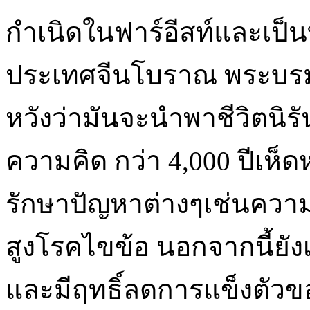
กำเนิดในฟาร์อีสท์และเป็นท
ประเทศจีนโบราณ พระบรมว
หวังว่ามันจะนำพาชีวิตนิ
ความคิด กว่า 4,000 ปีเห็ด
รักษาปัญหาต่างๆเช่นควา
สูงโรคไขข้อ นอกจากนี้ยั
และมีฤทธิ์ลดการแข็งตัวขอ