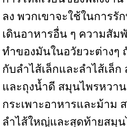
ลง พวกเขาจะใช้ในการรั
เดินอาหารอื่น ๆ ความสัม
ทำของมันในอวัยวะต่างๆ ถั่
กับลำไส้เล็กและลำไส้เล็ก 
และถุงน้ำดี สมุนไพรหวาน /
กระเพาะอาหารและม้าม ส
ลำไส้ใหญ่และสุดท้ายสมุนไพ