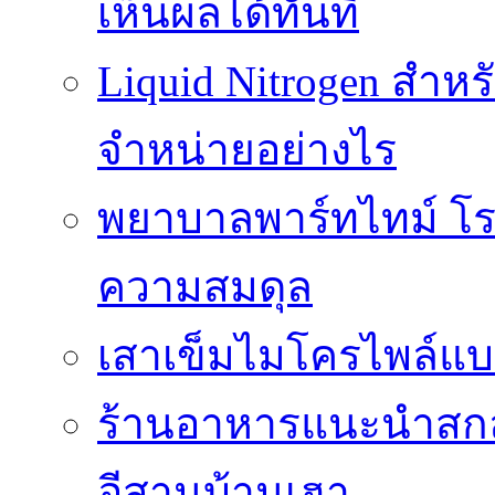
เห็นผลได้ทันที
Liquid Nitrogen สำหร
จำหน่ายอย่างไร
พยาบาลพาร์ทไทม์ โร
ความสมดุล
เสาเข็มไมโครไพล์แบ
ร้านอาหารแนะนำสกลน
อีสานบ้านเฮา