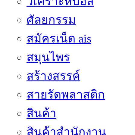
วิเคราะห์บอล
ศัลยกรรม
สมัครเน็ต ais
สมุนไพร
สร้างสรรค์
สายรัดพลาสติก
สินค้า
สินค้าสํานักงาน