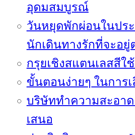
อุดมสมบูรณ์
วันหยุดพักผ่อนในประเ
นักเดินทางรักที่จะอย
กรุยเชิงสแตนเลสสีใช
ขั้นตอนง่ายๆ ในการเลิ
บริษัททำความสะอาดแ
เสนอ