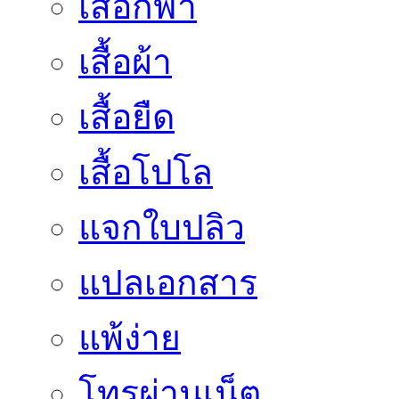
เสื้อกีฬา
เสื้อผ้า
เสื้อยืด
เสื้อโปโล
แจกใบปลิว
แปลเอกสาร
แพ้ง่าย
โทรผ่านเน็ต