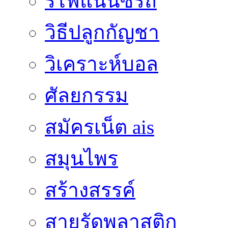
รีไฟแนนซ์รถ
วิธีปลูกกัญชา
วิเคราะห์บอล
ศัลยกรรม
สมัครเน็ต ais
สมุนไพร
สร้างสรรค์
สายรัดพลาสติก