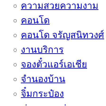
ความสวยความงาม
คอนโด
คอนโด จรัญสนิทวงศ์
งานบริการ
จองตั๋วแอร์เอเชีย
จำนองบ้าน
จิ๋มกระป๋อง