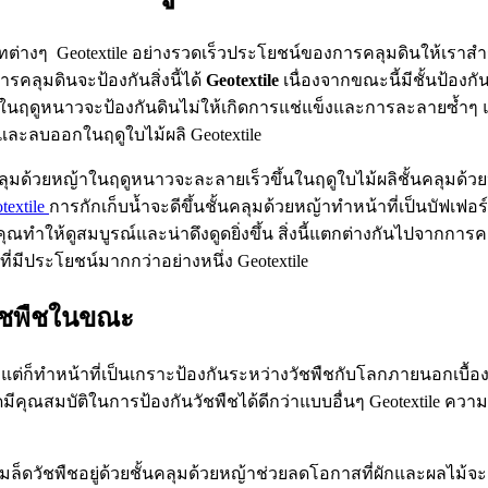
ภทต่างๆ Geotextile อย่างรวดเร็วประโยชน์ของการคลุมดินให้เ
รคลุมดินจะป้องกันสิ่งนี้ได้
Geotextile
เนื่องจากขณะนี้มีชั้นป้องกัน
ในฤดูหนาวจะป้องกันดินไม่ให้เกิดการแช่แข็งและการละลายซ้ำๆ แ
งและลบออกในฤดูใบไม้ผลิ Geotextile
ที่คลุมด้วยหญ้าในฤดูหนาวจะละลายเร็วขึ้นในฤดูใบไม้ผลิชั้นคลุมด
textile
การกักเก็บน้ำจะดีขึ้นชั้นคลุมด้วยหญ้าทำหน้าที่เป็นบัฟเฟ
ณทำให้ดูสมบูรณ์และน่าดึงดูดยิ่งขึ้น สิ่งนี้แตกต่างกันไปจากกา
่มีประโยชน์มากกว่าอย่างหนึ่ง Geotextile
วัชพืชในขณะ
le แต่ก็ทำหน้าที่เป็นเกราะป้องกันระหว่างวัชพืชกับโลกภายนอกเบื้
มีคุณสมบัติในการป้องกันวัชพืชได้ดีกว่าแบบอื่นๆ Geotextile ความ
็ดวัชพืชอยู่ด้วยชั้นคลุมด้วยหญ้าช่วยลดโอกาสที่ผักและผลไม้