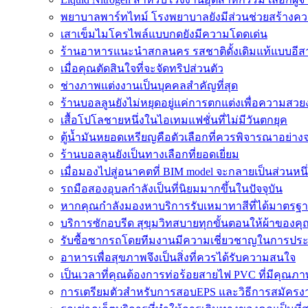
พยาบาลพาร์ทไทม์ โรงพยาบาลยังมีส่วนช่วยสร้างค
เสาเข็มไมโครไพล์แบบกดยังมีความโดดเด่น
ร้านอาหารแนะนำสกลนคร รสชาติดั้งเดิมแท้แบบอีส
เมื่อคุณตัดสินใจที่จะจัดทริปส่วนตัว
ช่างภาพแต่งงานเป็นบุคคลสำคัญที่สุด
ร้านบอลลูนยังไม่หยุดอยู่แค่การตกแต่งเพื่อความสวยง
เสื้อโปโลชายหนึ่งในไอเทมแฟชั่นที่ไม่มีวันตกยุค
ตู้น้ำมันหยอดเหรียญคือตัวเลือกที่ควรพิจารณาอย่างจร
ร้านบอลลูนยังเป็นทางเลือกที่ยอดเยี่ยม
เมื่อมองไปสู่อนาคตที่ BIM model จะกลายเป็นส่วนหนึ
รถมือสองอุบลกำลังเป็นที่นิยมมากขึ้นในปัจจุบัน
หากคุณกำลังมองหาบริการรับเหมาทาสีที่ได้มาตรฐ
บริการซักอบรีด สุขุมวิทสบายทุกขั้นตอนให้ผ้าของ
รับซื้อซากรถโดยทีมงานมีความเชี่ยวชาญในการปร
อาหารเพื่อสุขภาพจึงเป็นสิ่งที่ควรได้รับความสนใจ
เป็นเวลาที่คุณต้องการท่อร้อยสายไฟ PVC ที่มีคุณภาพ
การเตรียมตัวสำหรับการสอบEPS และวิธีการสมัคร