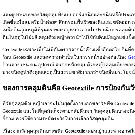
และดูประเภทของวัสดุคลุมทั้งแบบออร์แกนิกและอนินทรีย์ประเ
เกิดขึ้นเมื่อลมหรือน้ำค่อยๆ สึกกร่อนพื้นผิวของดินและขจัดออก กา
เหนือดินอุณหภูมิที่รุนแรงของฤดูหนาวอาจไม่ปราณี การคลุมดิน
ดินในฤดูใบไม้ผลิ คลุมด้วยหญ้าควรนำไปใช้กับดินเมื่อถูกแช่แข็
Geotextile เฉพาะเมื่อไม่มีอันตรายจากน้ำค้างแข็งอีกต่อไป ดิน
ร้อน Geotextile และลดความจำเป็นในการรดน้ำอย่างต่อเนื่อง
Geo
ด้านล่าง เช่น คน อุปกรณ์ ฝนตกหนักคลุมด้วยหญ้าคลุมเตียงของคุ
บางชนิดดูน่าดึงดูดและดูเป็นธรรมชาติมากกว่าชนิดอื่นประโยชน์ที
ของการคลุมดินคือ Geotextile การป้องกัน
ที่วัสดุคลุมด้วยหญ้าเองจะไม่หยุดยั้งการงอกของวัชพืช Geotexti
Geotextile และในที่สุดมันก็จะตายกลับคืนมา วัสดุคลุมดินบางชนิด
ก็ตาม ควรใช้ความระมัดระวังในการเลือกวัสดุคลุมดิน
เนื่องจากวัสดุคลุมดินบางชนิด
Geotextile
เศษหญ้าและฟางอาจมีเมล