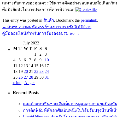
เหมาะกับสวนของคุณควรใช้ความคิดอย่างรอบคอบเมื่อเลือกวัสด
คือปัจจัยทั่วไปบางประการที่ควรพิจารณา
This entry was posted in
สินค้า
. Bookmark the
permalink
.
←
ค้นพบความมหัศจรรย์ของการกระชับผิวUlthera
คู่มือออนไลน์สำหรับการรับรองอบรม iso
→
July 2022
M
T
W
T
F
S
S
1
2
3
4
5
6
7
8
9
10
11
12
13
14
15
16
17
18
19
20
21
22
23
24
25
26
27
28
29
30
31
« Jun
Aug »
Recent Posts
แอสต้าแซนธินช่วยเติมเต็มการดูแลสุขภาพยุคปัจจุบั
การติดฟิล์มที่พักอาศัยเป็นหนึ่งในวิธีปรับปรุงบ้านที่เห
Liquid Nitrogen สำหรับโรงงานอุตสาหกรรม เลือกผู้จ