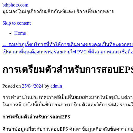
bthphoto.com
มุมมองใหม่ๆเกี่ยวกับผลิตภัณฑ์และบริการที่หลากหลาย
Skip to content
Home
←
รถเช่าภูเก็ตบริการที่ทำให้การเดินทางของคุณเป็นที่สะดวกส
เป็นเวลาที่คุณต้องการท่อร้อยสายไฟ PVC ที่มีคุณภาพและเชื่อถื
การเตรียมตัวสำหรับการสอบEPS
Posted on
25/04/2024
by
admin
การทำงานในประเทศเกาหลีเป็นที่นิยมอย่างมากในปัจจุบัน แต่การเ
ในเกาหลี ต่อไปนี้เป็นขั้นตอนการเตรียมตัวและวิธีการสมัครงา
การเตรียมตัวสำหรับการสอบ
EPS
ศึกษาข้อมูลเกี่ยวกับการสอบEPS ค้นหาข้อมูลเกี่ยวกับข้อควา