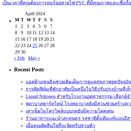
เป็นเวลาที่คุณต้องการท่อร้อยสายไฟ PVC ที่มีคุณภาพและเชื่อถื
April 2024
M
T
W
T
F
S
S
1
2
3
4
5
6
7
8
9
10
11
12
13
14
15
16
17
18
19
20
21
22
23
24
25
26
27
28
29
30
« Feb
May »
Recent Posts
แอสต้าแซนธินช่วยเติมเต็มการดูแลสุขภาพยุคปัจจุบั
การติดฟิล์มที่พักอาศัยเป็นหนึ่งในวิธีปรับปรุงบ้านที่เห
Liquid Nitrogen สำหรับโรงงานอุตสาหกรรม เลือกผู้จ
พยาบาลพาร์ทไทม์ โรงพยาบาลยังมีส่วนช่วยสร้างค
เสาเข็มไมโครไพล์แบบกดยังมีความโดดเด่น
ร้านอาหารแนะนำสกลนคร รสชาติดั้งเดิมแท้แบบอีส
เมื่อคุณตัดสินใจที่จะจัดทริปส่วนตัว