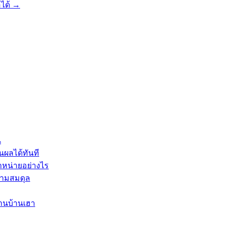
อได้
→
น
็นผลได้ทันที
ำหน่ายอย่างไร
วามสมดุล
านบ้านเฮา