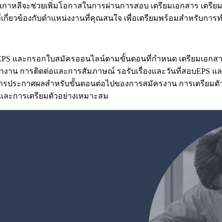
กาหลีจะช่วยเพิ่มโอกาสในการผ่านการสอบ เตรียมเอกสาร เตรียมเ
กี่ยวข้องกับตำแหน่งงานที่คุณสนใจ เพื่อเตรียมพร้อมสำหรับก
อบEPS และกรอกใบสมัครออนไลน์ตามขั้นตอนที่กำหนด เตรียมเอกสา
าน การติดต่อและการสัมภาษณ์ รอรับเรื่องและวันที่สอบEPS แล
ระกาศผลสำหรับขั้นตอนต่อไปของการสมัครงาน การเตรียมตั
กษะและการเตรียมตัวอย่างเหมาะสม