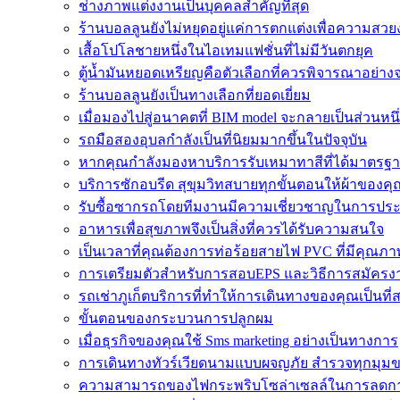
ช่างภาพแต่งงานเป็นบุคคลสำคัญที่สุด
ร้านบอลลูนยังไม่หยุดอยู่แค่การตกแต่งเพื่อความสวยง
เสื้อโปโลชายหนึ่งในไอเทมแฟชั่นที่ไม่มีวันตกยุค
ตู้น้ำมันหยอดเหรียญคือตัวเลือกที่ควรพิจารณาอย่างจร
ร้านบอลลูนยังเป็นทางเลือกที่ยอดเยี่ยม
เมื่อมองไปสู่อนาคตที่ BIM model จะกลายเป็นส่วนหนึ
รถมือสองอุบลกำลังเป็นที่นิยมมากขึ้นในปัจจุบัน
หากคุณกำลังมองหาบริการรับเหมาทาสีที่ได้มาตรฐ
บริการซักอบรีด สุขุมวิทสบายทุกขั้นตอนให้ผ้าของ
รับซื้อซากรถโดยทีมงานมีความเชี่ยวชาญในการปร
อาหารเพื่อสุขภาพจึงเป็นสิ่งที่ควรได้รับความสนใจ
เป็นเวลาที่คุณต้องการท่อร้อยสายไฟ PVC ที่มีคุณภาพ
การเตรียมตัวสำหรับการสอบEPS และวิธีการสมัคร
รถเช่าภูเก็ตบริการที่ทำให้การเดินทางของคุณเป็นท
ขั้นตอนของกระบวนการปลูกผม
เมื่อธุรกิจของคุณใช้ Sms marketing อย่างเป็นทางการ
การเดินทางทัวร์เวียดนามแบบผจญภัย สำรวจทุกมุม
ความสามารถของไฟกระพริบโซล่าเซลล์ในการลดกา