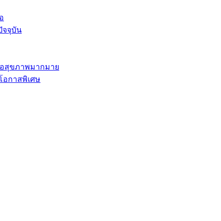
อ
จจุบัน
ต่อสุขภาพมากมาย
งโอกาสพิเศษ